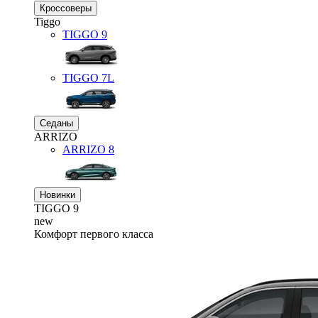
Кроссоверы
Tiggo
TIGGO
9
TIGGO
7L
Седаны
ARRIZO
ARRIZO 8
Новинки
TIGGO
9
new
Комфорт первого класса