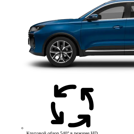
Круговой обзор 540° в режиме HD