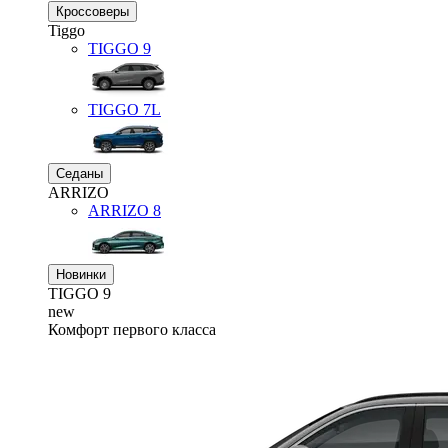
Кроссоверы
Tiggo
TIGGO
9
TIGGO
7L
Седаны
ARRIZO
ARRIZO 8
Новинки
TIGGO
9
new
Комфорт первого класса