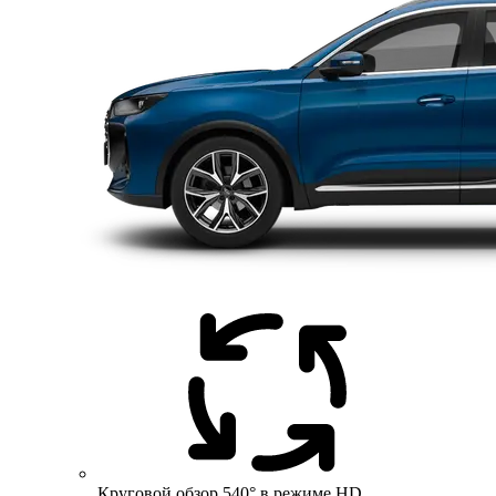
Круговой обзор 540° в режиме HD