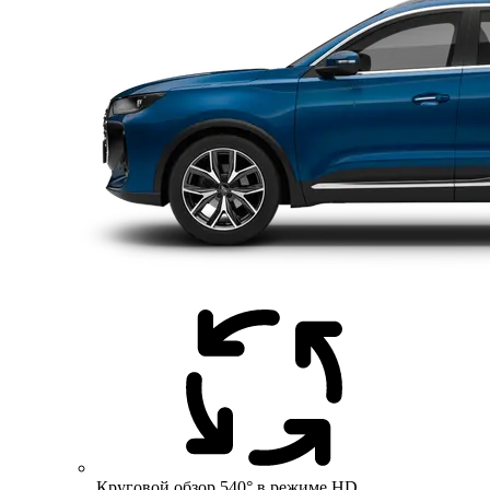
Круговой обзор 540° в режиме HD