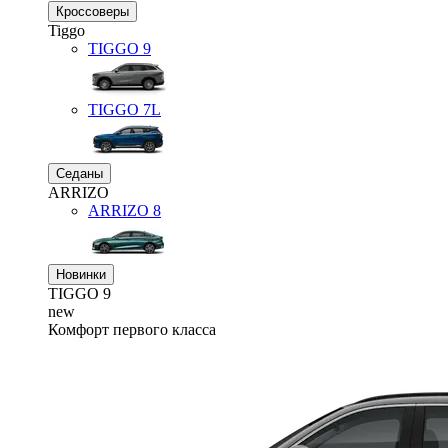
Кроссоверы
Tiggo
TIGGO
9
TIGGO
7L
Седаны
ARRIZO
ARRIZO 8
Новинки
TIGGO
9
new
Комфорт первого класса