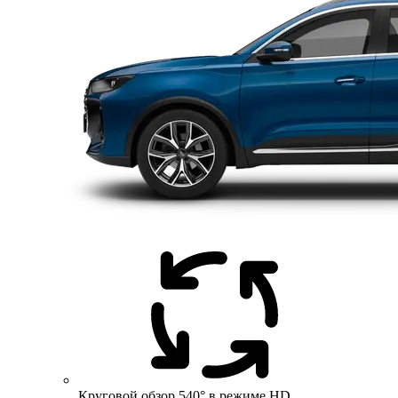
Круговой обзор 540° в режиме HD