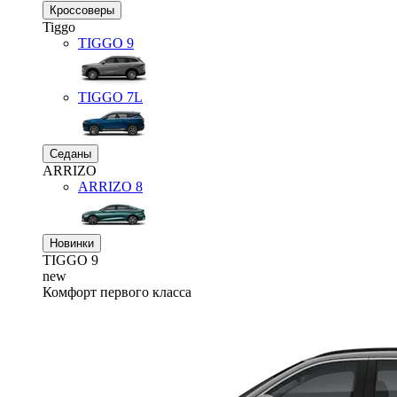
Кроссоверы
Tiggo
TIGGO
9
TIGGO
7L
Седаны
ARRIZO
ARRIZO 8
Новинки
TIGGO
9
new
Комфорт первого класса