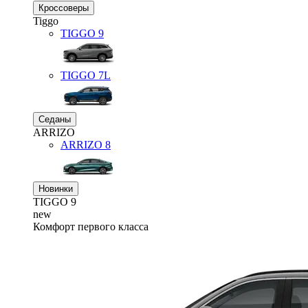
Кроссоверы
Tiggo
TIGGO
9
TIGGO
7L
Седаны
ARRIZO
ARRIZO 8
Новинки
TIGGO
9
new
Комфорт первого класса