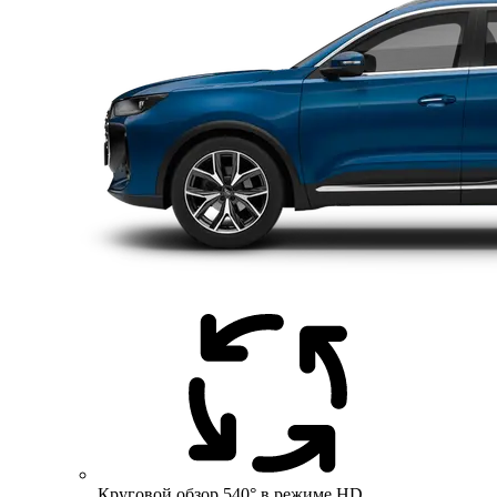
Круговой обзор 540° в режиме HD