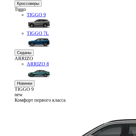
Кроссоверы
Tiggo
TIGGO
9
TIGGO
7L
Седаны
ARRIZO
ARRIZO 8
Новинки
TIGGO
9
new
Комфорт первого класса