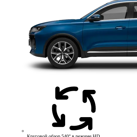
Круговой обзор 540° в режиме HD