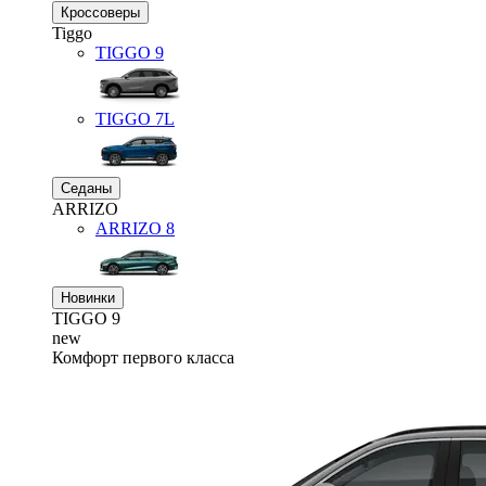
Кроссоверы
Tiggo
TIGGO
9
TIGGO
7L
Седаны
ARRIZO
ARRIZO 8
Новинки
TIGGO
9
new
Комфорт первого класса