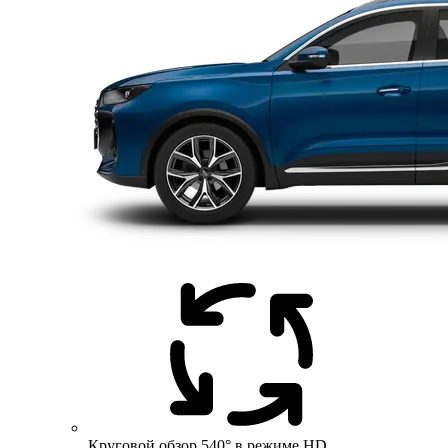
Круговой обзор 540° в режиме HD