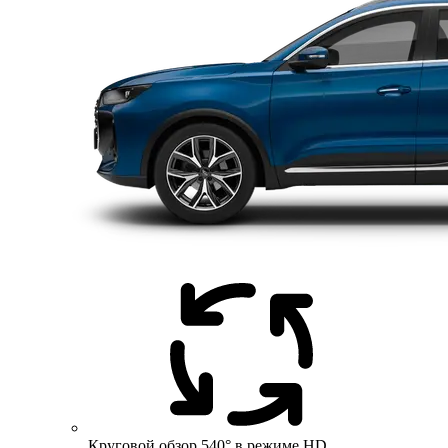
Круговой обзор 540° в режиме HD