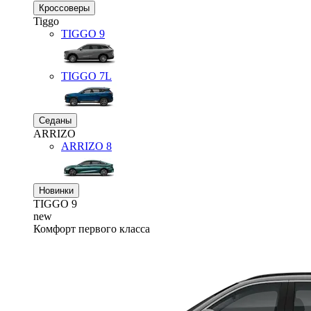
Кроссоверы
Tiggo
TIGGO
9
TIGGO
7L
Седаны
ARRIZO
ARRIZO 8
Новинки
TIGGO
9
new
Комфорт первого класса