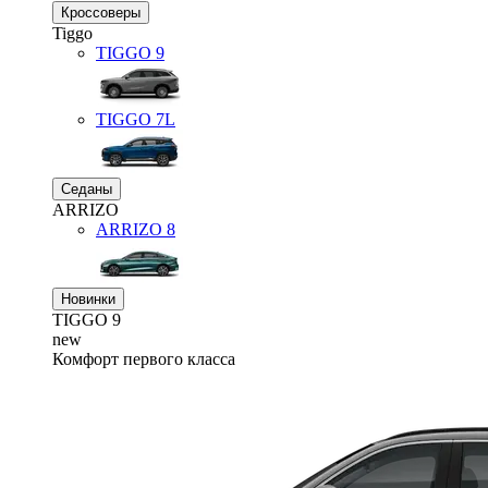
Кроссоверы
Tiggo
TIGGO
9
TIGGO
7L
Седаны
ARRIZO
ARRIZO 8
Новинки
TIGGO
9
new
Комфорт первого класса