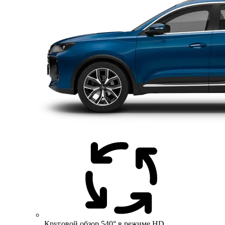
Круговой обзор 540° в режиме HD