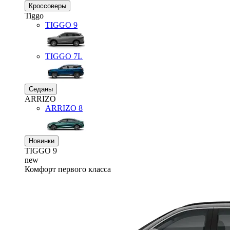
Кроссоверы
Tiggo
TIGGO
9
TIGGO
7L
Седаны
ARRIZO
ARRIZO 8
Новинки
TIGGO
9
new
Комфорт первого класса