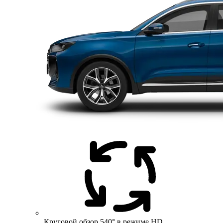
Круговой обзор 540° в режиме HD