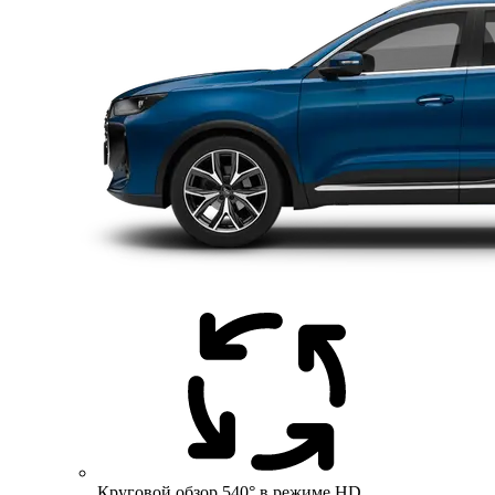
Круговой обзор 540° в режиме HD