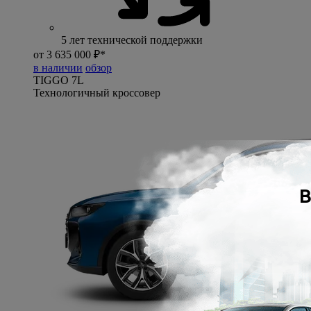
5 лет технической поддержки
от 3 635 000 ₽*
в наличии
обзор
TIGGO
7L
Технологичный кроссовер