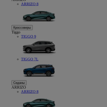
ARRIZO 8
Кроссоверы
Tiggo
TIGGO
9
TIGGO
7L
Седаны
ARRIZO
ARRIZO 8