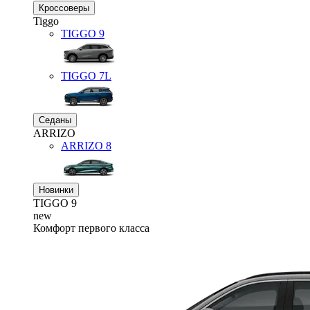
Кроссоверы
Tiggo
TIGGO
9
TIGGO
7L
Седаны
ARRIZO
ARRIZO 8
Новинки
TIGGO
9
new
Комфорт первого класса