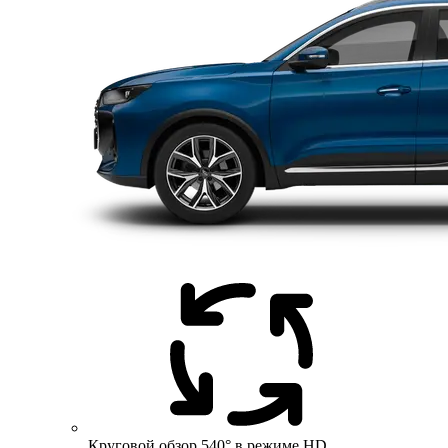
Круговой обзор 540° в режиме HD