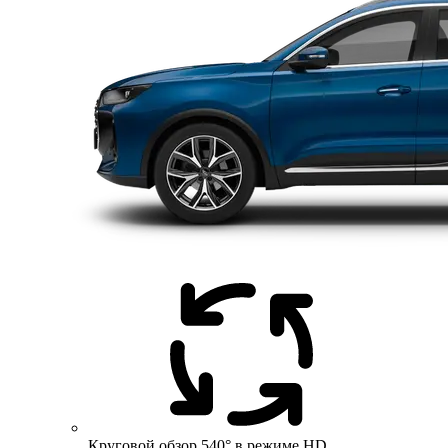
Круговой обзор 540° в режиме HD