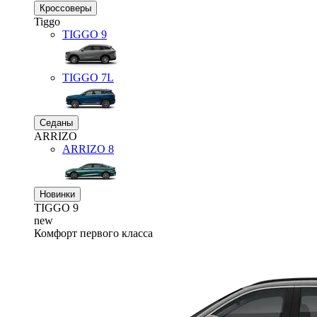
Кроссоверы
Tiggo
TIGGO
9
TIGGO
7L
Седаны
ARRIZO
ARRIZO 8
Новинки
TIGGO
9
new
Комфорт первого класса