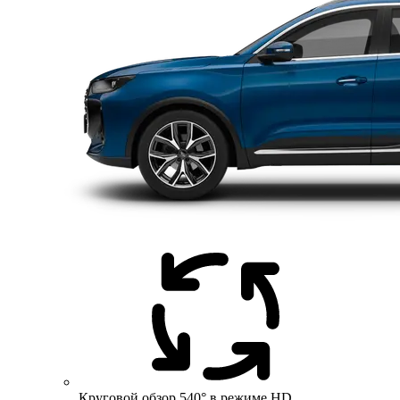
Круговой обзор 540° в режиме HD