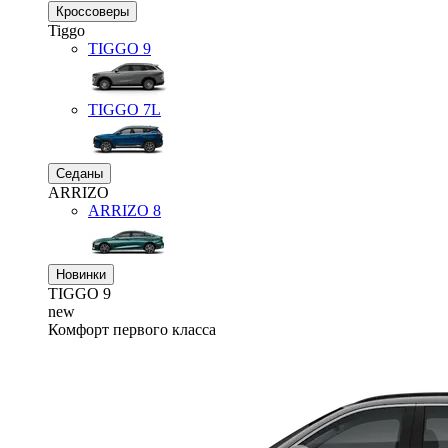
Кроссоверы
Tiggo
TIGGO
9
TIGGO
7L
Седаны
ARRIZO
ARRIZO 8
Новинки
TIGGO
9
new
Комфорт первого класса