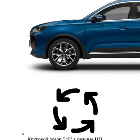
Круговой обзор 540° в режиме HD