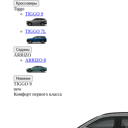
Кроссоверы
Tiggo
TIGGO
9
TIGGO
7L
Седаны
ARRIZO
ARRIZO 8
Новинки
TIGGO
9
new
Комфорт первого класса