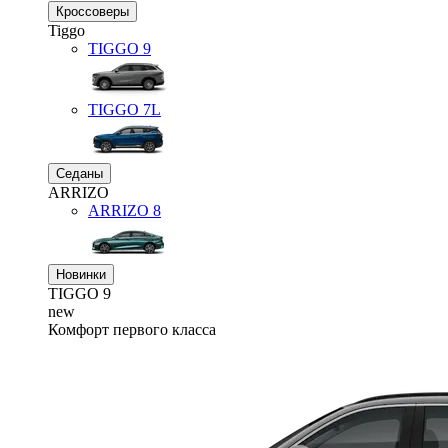
Кроссоверы
Tiggo
TIGGO
9
TIGGO
7L
Седаны
ARRIZO
ARRIZO 8
Новинки
TIGGO
9
new
Комфорт первого класса