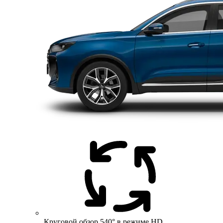
Круговой обзор 540° в режиме HD