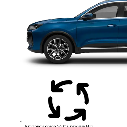
Круговой обзор 540° в режиме HD