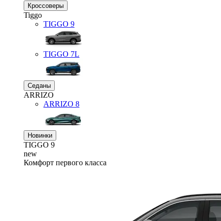
Кроссоверы
Tiggo
TIGGO
9
TIGGO
7L
Седаны
ARRIZO
ARRIZO 8
Новинки
TIGGO
9
new
Комфорт первого класса