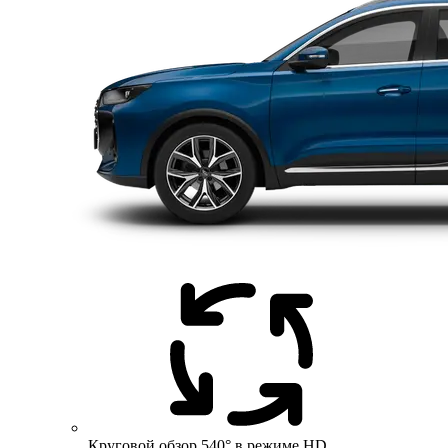
Круговой обзор 540° в режиме HD