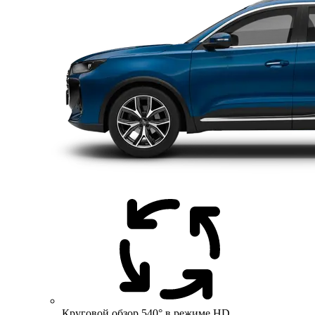
Круговой обзор 540° в режиме HD