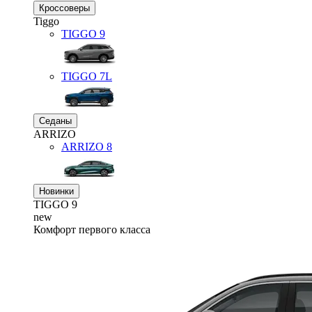
Кроссоверы
Tiggo
TIGGO
9
TIGGO
7L
Седаны
ARRIZO
ARRIZO 8
Новинки
TIGGO
9
new
Комфорт первого класса